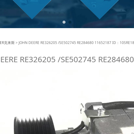
 DEERE RE326205 /SE
LER克来斯
>
JOHN DEERE RE326205 /SE502745 RE284680 11652187 ID：10SRE18
EERE RE326205 /SE502745 RE28468
2187 ID：10SRE18C 8V