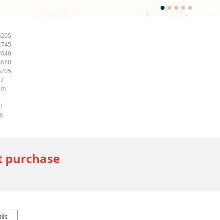
6205
2745
7640
4680
6205
87
mm
l
6
t purchase
ils