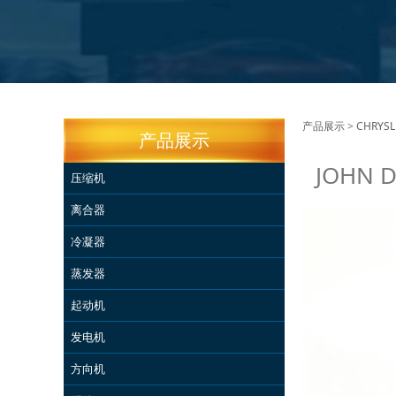
JOHN
产品展示
>
CHRYS
产品展示
JOHN D
1165
压缩机
离合器
冷凝器
蒸发器
起动机
发电机
方向机