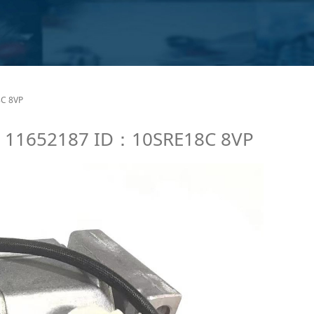
502745 RE284680
C 8VP
0 11652187 ID：10SRE18C 8VP
P