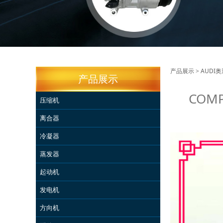
COMP
产品展示
>
AUDI奥
产品展示
COMP
2.5 
压缩机
离合器
4M08
冷凝器
蒸发器
起动机
发电机
方向机