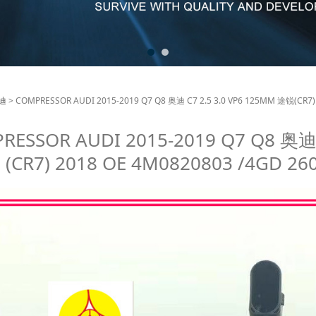
RESSOR AUDI 2015-2
迪
>
COMPRESSOR AUDI 2015-2019 Q7 Q8 奥迪 C7 2.5 3.0 VP6 125MM 途锐(CR7) 
RESSOR AUDI 2015-2019 Q7 Q8 奥迪 
3.0 VP6 125MM 途锐(CR7
(CR7) 2018 OE 4M0820803 /4GD 26
20803 /4GD 260 805D/