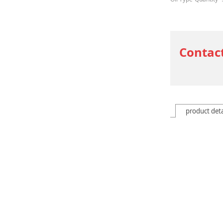
Contac
product deta