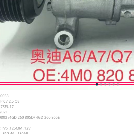
00033
P C7 2.5 Q8
: 7SEU17
-2021
0803 /4GD 260 805D/ 4GD 260 805E
 : PV6 .125MM .12V
 ： PAG 46 - 180ML