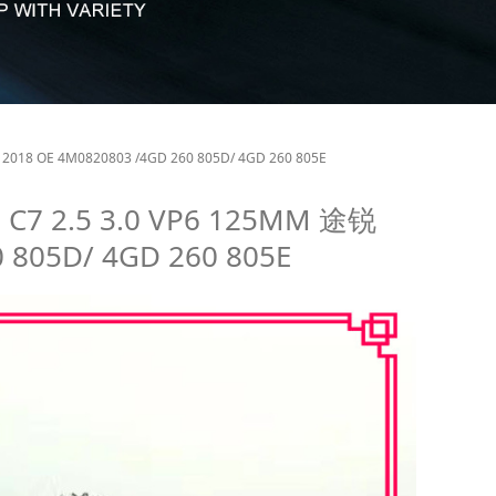
019 Q7 Q8 奥迪 C7
2018 OE 4M0820803 /4GD 260 805D/ 4GD 260 805E
C7 2.5 3.0 VP6 125MM 途锐
) 2018 OE
0 805D/ 4GD 260 805E
 4GD 260 805E