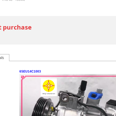
t purchase
ils
6SEU14C1003