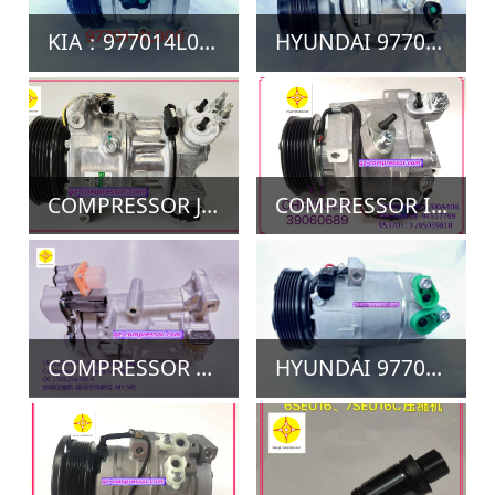
方向机
配件
联系方式
负责人：钱茂毓
手机：13424481658 13650752305
电 话：020-22257318 22075908
地 址：广州市越秀区广园东路1686-107号