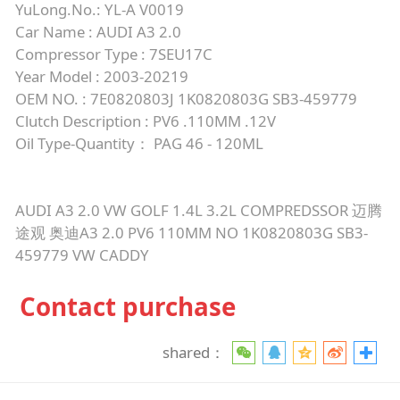
YuLong.No.: YL-A V0019
Car Name : AUDI A3 2.0
Compressor Type : 7SEU17C
Year Model : 2003-20219
OEM NO. : 7E0820803J 1K0820803G SB3-459779
Clutch Description : PV6 .110MM .12V
Oil Type-Quantity： PAG 46 - 120ML
AUDI A3 2.0 VW GOLF 1.4L 3.2L COMPREDSSOR 迈腾
途观 奥迪A3 2.0 PV6 110MM NO 1K0820803G SB3-
459779 VW CADDY
Contact purchase
shared：