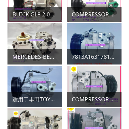
BUICK GL8 2.0 2016 GENERAL MOTORS 别克威朗1.5 2.0 5PK 110MM 雪佛兰新科鲁兹 (CP3) 1.4 1.5 迈锐宝 (EG3) 1.4 2.0 2.4 13367372 13427936 39034463 39076799 95525472
COMPRESSOR HYUNDAI KIA VS09 VP6 120MM OE 97701-1Y550 MODEL YEAR 2011
Previous：
COMPRESSOR PXE16 OE LR010723 92020327 CD20754 CD2790 CD38105 LR030218 LR019135 LR056364 路虎揽胜5.0 捷豹 5.0 路虎 5.0单控 6PK 110MM_
Next：
COMPRESSOR ROVER LR066915 EJ2319D629AB EJ3219D629AC 发现神行(L550) 2015-2017
Return
导航
公司首页