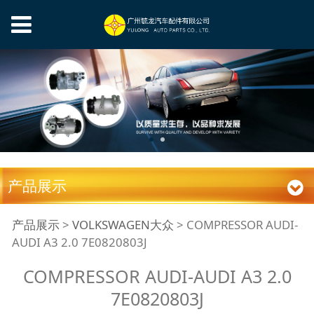
产品展示
COMPRESSOR AUDI-
产品展示
>
VOLKSWAGEN大众
>
COMPRESSOR AUDI-
AUDI A3 2.0 7E0820803J
AUDI A3 2.0
COMPRESSOR AUDI-AUDI A3 2.0
7E0820803J
7E0820803J