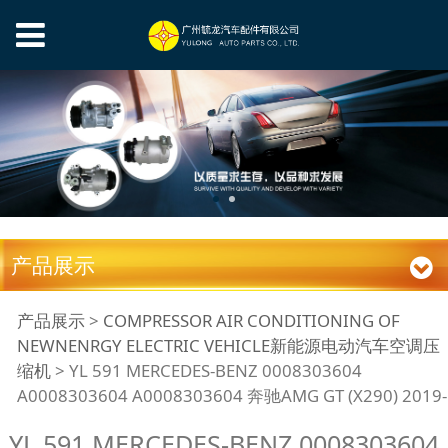
产品展示
YL 591 MERCEDES-
产品展示
>
COMPRESSOR AIR CONDITIONING OF
NEWNENRGY ELECTRIC VEHICLE新能源电动汽车空调压
缩机
>
YL 591 MERCEDES-BENZ 0008303604
BENZ 0008303604
A0008303604 A0008303604 奔驰AMG GT (X290) 2019-
A0008303604
YL 591 MERCEDES-BENZ 0008303604