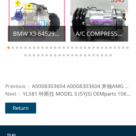
BMW X3-64529249223/F18/525/F35/ 6PK 110MM
A/C COMPRESSOR AGCO 3712528M1 /3712528M2 /3157920 /3159720 /3712528M1
Previous：
A0008303604 A0008303604 奔驰AMG GT (X290) 2019-_副本 (4)
Next：
YL581 特斯拉 MODEL S (5YJS) OEMparts 106336900E 106336900F 106336900D
Return
导航